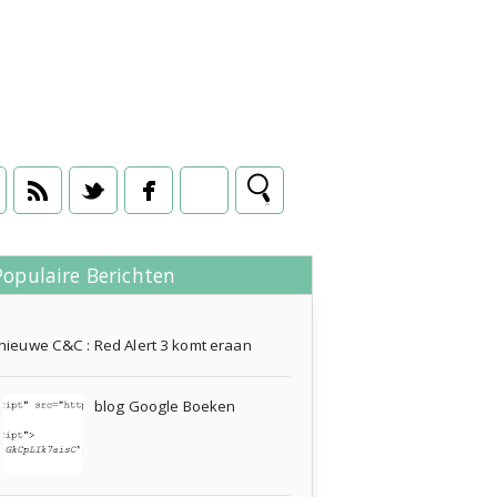
Populaire Berichten
is
,
internet
,
religie
»
16 december 2012
nieuwe C&C : Red Alert 3 komt eraan
blog Google Boeken