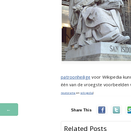
patroonheilige
voor Wikipedia kun
één van de vroegste voorbeelden v
neatorama
en
wikipedia
)
←
Share This
Related Posts