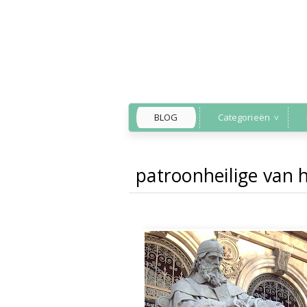
BLOG
Categorieën
patroonheilige van h
Back to Home
»
patroonh