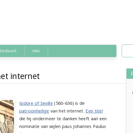
Eindwerk
Wiki
et internet
boeken
,
encyclopedie
,
geschieden
eilige van het internet
Isidore of Seville
(560-636) is de
patroonheilige
van het internet.
Een titel
die hij ondermeer te danken heeft aan een
nominatie van wijlen paus Johannes Paulus