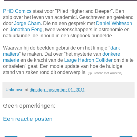
PHD Comics
staat voor "Piled Higher and Deeper". Een
strip over het leven van academici. Geschreven en getekend
door
Jorge Cham
. Die na een gesprek met
Daniel Whiteson
en
Jonathan Feng
, twee wetenschappers in astronomie en
natuurkunde, de inhoud in een stripboek bundelde.
Waarvan hij de beelden gebruikte om het filmpje "
dark
matters
" te maken. Dat over "het mysterie van
donkere
materie
en de kracht van de
Large Hadron Collider
om die te
ontrafelen" gaat. Een mooie update van hoe de huidige
stand van zaken rond dit onderwerp is.
(tip Frederic met wikipedia)
Unknown
at
dinsdag, november 01, 2011
Geen opmerkingen:
Een reactie posten