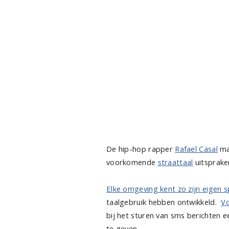
De hip-hop rapper
Rafael Casal
ma
voorkomende
straattaal
uitsprake
Elke omgeving kent zo zijn eigen s
taalgebruik hebben ontwikkeld.
Vo
bij het sturen van sms berichten 
te geven.