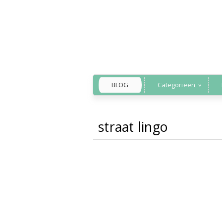
BLOG
Categorieën
straat lingo
Back to Home
»