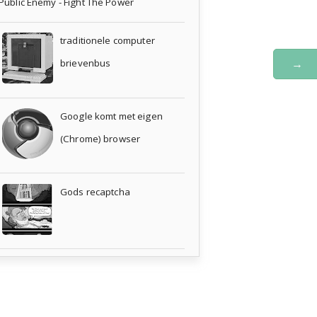
Public Enemy - Fight The Power
traditionele computer
→
brievenbus
Google komt met eigen
(Chrome) browser
Gods recaptcha