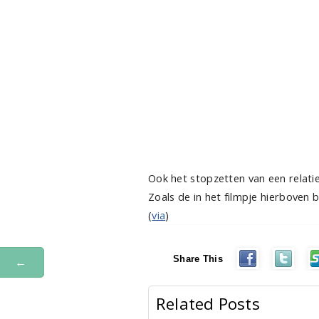
Ook het stopzetten van een relat
Zoals de in het filmpje hierboven 
(
via
)
Share This
←
Related Posts