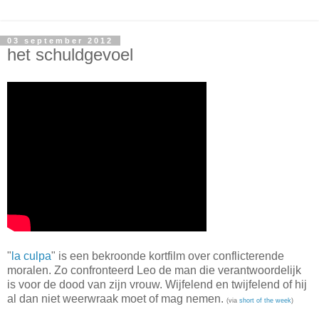
03 september 2012
het schuldgevoel
"
la culpa
" is een bekroonde kortfilm over conflicterende
moralen. Zo confronteerd Leo de man die verantwoordelijk
is voor de dood van zijn vrouw. Wijfelend en twijfelend of hij
al dan niet weerwraak moet of mag nemen.
(via
short of the week
)