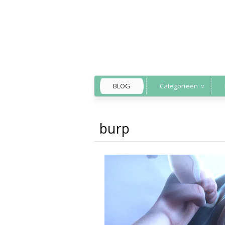
BLOG
Categorieën
burp
Back to Home
»
anima