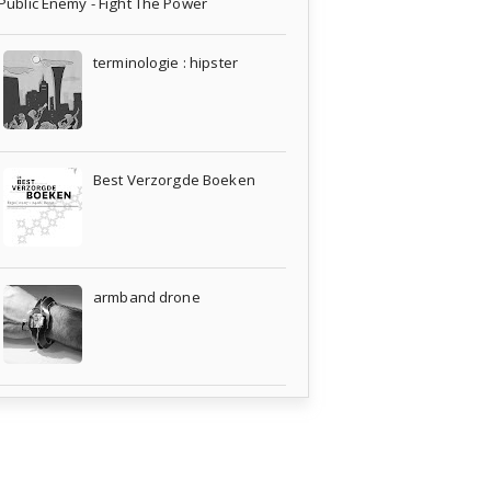
Public Enemy - Fight The Power
terminologie : hipster
Best Verzorgde Boeken
armband drone