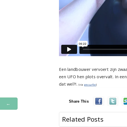
Een landbouwer vervoert zijn zwaa
een UFO hen plots overvalt. In ee
dat wel?!.
(via
presurfer
)
Share This
←
Related Posts