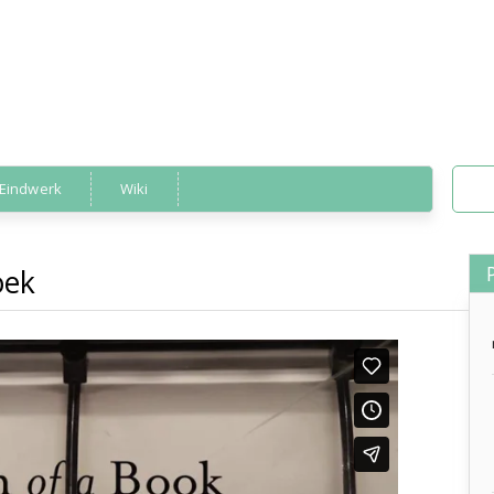
Eindwerk
Wiki
oek
geboorte van een boek