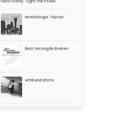
Public Enemy - Fight The Power
terminologie : hipster
Best Verzorgde Boeken
armband drone