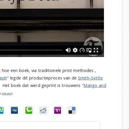
t hoe een boek, via traditionele print methodes ,
raph
" legde dit productieproces van de
Smith-Settle
. Het boek dat werd geprint is trouwens "
Mango and
ia
likecool
)