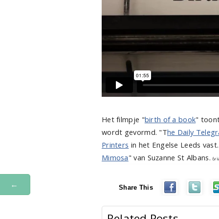
Het filmpje "
birth of a book
" toon
wordt gevormd. "T
he Daily Teleg
Printers
in het Engelse Leeds vast
Mimosa
" van Suzanne St Albans.
(v
←
Share This
Related Posts