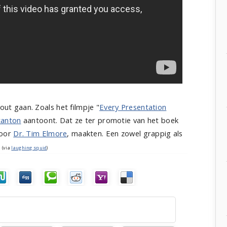
fout gaan. Zoals het filmpje "
Every Presentation
tanton
aantoont. Dat ze ter promotie van het boek
door
Dr. Tim Elmore
, maakten. Een zowel grappig als
.
(via
laughing squid
)