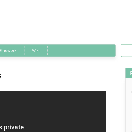
Eindwerk
Wiki
s
communicatie
,
humor
»
presentatie bloopers