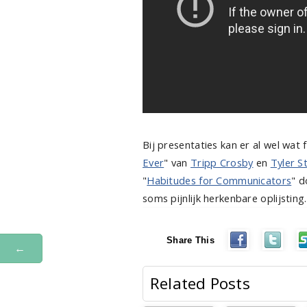
Bij presentaties kan er al wel wat 
Ever
" van
Tripp Crosby
en
Tyler S
"
Habitudes for Communicators
" 
soms pijnlijk herkenbare oplijsting
Share This
←
Related Posts