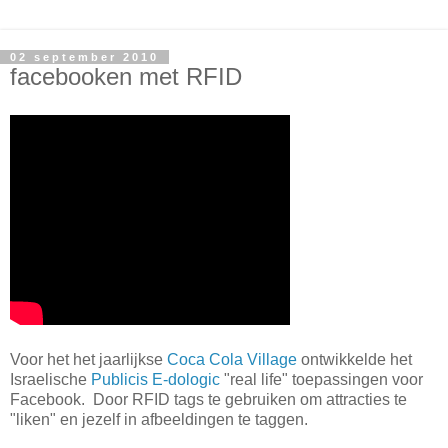
02 september 2010
facebooken met RFID
Voor het het jaarlijkse
Coca Cola Village
ontwikkelde het
Israelische
Publicis E-dologic
"real life" toepassingen voor
Facebook. Door RFID tags te gebruiken om attracties te
"liken" en jezelf in afbeeldingen te taggen.