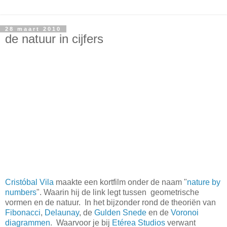
28 maart 2010
de natuur in cijfers
Cristóbal Vila
maakte een kortfilm onder de naam "
nature by
numbers
". Waarin hij de link legt tussen geometrische
vormen en de natuur. In het bijzonder rond de theoriën van
Fibonacci
,
Delaunay
, de
Gulden Snede
en de
Voronoi
diagrammen
. Waarvoor je bij
Etérea Studios
verwant