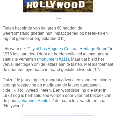
(
via
)
Tegen het einde van de jaren 60 hadden de
weersomstandigheden hun impact gehad op het teken en
lag het geheel er erg belabberd bij.
Iets waar de "
City of Los Angeles Cultural Heritage Board
" in
1973 iets aan deed door de borden officieel tot monument
status te verheffen (
monument #111
). Maar dat hield het
verval niet tegen om de letters aan te tasten. Met als toemaat
de door een pyromaan in brand gestoken tweede "L".
Datzelfde jaar ging het, doordat advocaten voor een minder
strenge wetgeving op marijuana de letters aanpasten,
tijdelijk "Hollyweed" heten. Een woordspeling die later in
1978 nog is herhaald zou worden door voor het bezoek van
de paus
Johannes Paulus 2
de naam te veranderen naar
"Holywood".