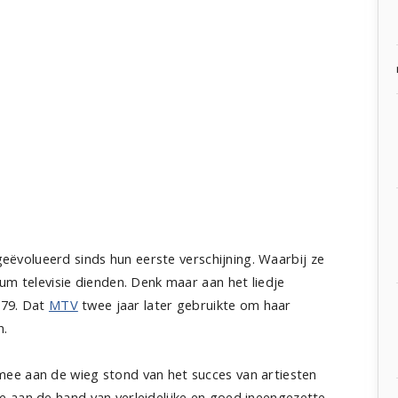
 geëvolueerd sinds hun eerste verschijning. Waarbij ze
um televisie dienden. Denk maar aan het liedje
979. Dat
MTV
twee jaar later gebruikte om haar
n.
ee aan de wieg stond van het succes van artiesten
ie aan de hand van verleidelijke en goed ineengezette