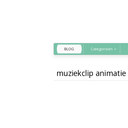
BLOG
Categorieën
muziekclip animatie
Back to Home
»