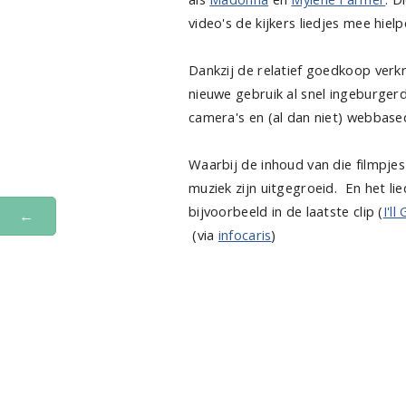
video's de kijkers liedjes mee hiel
Dankzij de relatief goedkoop ver
nieuwe gebruik al snel ingeburgerd
camera's en (al dan niet) webbased
Waarbij de inhoud van die filmpjes
muziek zijn uitgegroeid. En het lie
bijvoorbeeld in de laatste clip (
I'l
←
(via
infocaris
)