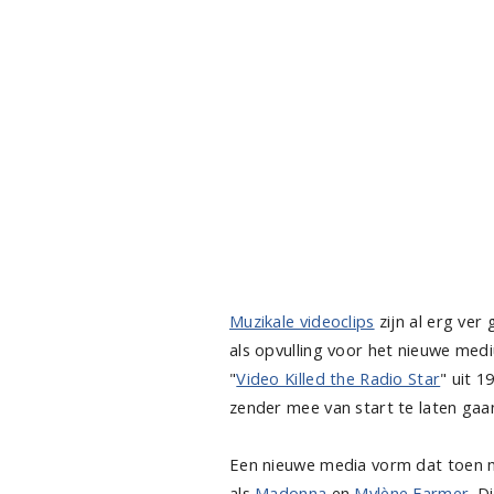
Muzikale videoclips
zijn al erg ver
als opvulling voor het nieuwe medi
"
Video Killed the Radio Star
" uit 1
zender mee van start te laten gaa
Een nieuwe media vorm dat toen m
als
Madonna
en
Mylène Farmer
. D