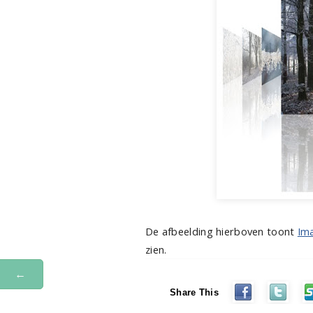
De afbeelding hierboven toont
Im
zien.
←
Share This