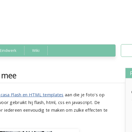
Eindwerk
Wiki
n mee
code
,
foto
,
google
,
opmaak
»
geef Picasa effecten mee
Picasa Flash en HTML templates
aan die je foto's op
oor gebruikt hij flash, html, css en javascript. De
or iedereen eenvoudig te maken om zulke effecten te