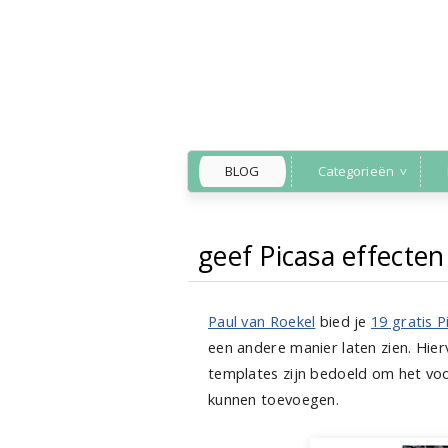
BLOG
Categorieën
geef Picasa effecte
Back to Home
»
Paul van Roekel
bied je
19 gratis 
een andere manier laten zien. Hierv
templates zijn bedoeld om het vo
kunnen toevoegen.