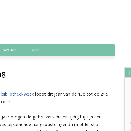
Eindwerk
Wiki
08
agenda
,
bibliotheek
,
idee
Bibliotheekweek 2008
»
e
bibliotheekweek
loopt dit jaar van de 13e tot de 21e
tober.
t jaar mogen de gebruikers die er tijdig bij zijn een
atis bijkomende aangepaste agenda (met leestips,