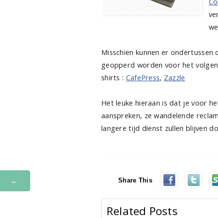
Co
ve
we
Misschien kunnen er ondertussen o
geopperd worden voor het volgend
shirts :
CafePress
,
Zazzle
Het leuke hieraan is dat je voor h
aanspreken, ze wandelende reclam
langere tijd dienst zullen blijven d
←
Share This
Related Posts