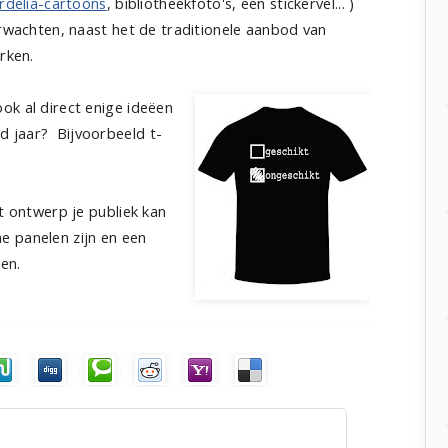
rdelia-cartoons
, bibliotheekfoto's, een stickervel... )
rwachten, naast het de traditionele aanbod van
rken.
ok al direct enige ideëen
 jaar? Bijvoorbeeld t-
et ontwerp je publiek kan
e panelen zijn en een
oen.