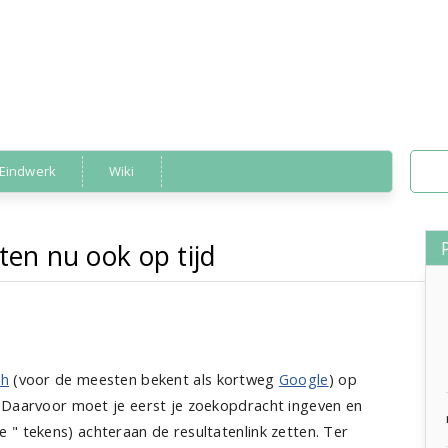
Eindwerk
Wiki
hten nu ook op tijd
gle
,
zoeken
»
Google filtert berichten nu ook op 
ch
(voor de meesten bekent als kortweg
Google
) op
 Daarvoor moet je eerst je zoekopdracht ingeven en
e " tekens) achteraan de resultatenlink zetten. Ter