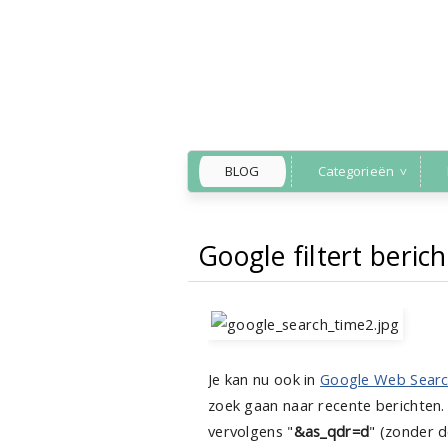
BLOG
Categorieën
Google filtert beric
Back to Home
»
goo
Je kan nu ook in
Google Web Sear
zoek gaan naar recente berichten.
vervolgens "
&as_qdr=d
" (zonder d