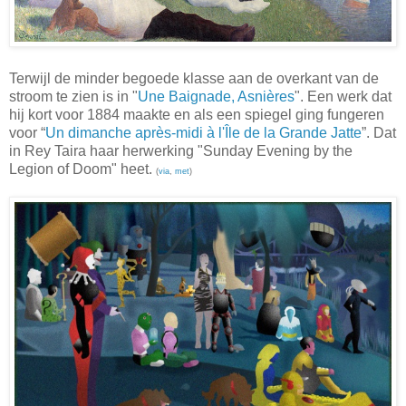
Terwijl de minder begoede klasse aan de overkant van de
stroom te zien is in "
Une Baignade, Asnières
". Een werk dat
hij kort voor 1884 maakte en als een spiegel ging fungeren
voor “
Un dimanche après-midi à l'Île de la Grande Jatte
”. Dat
in Rey Taira haar herwerking "Sunday Evening by the
Legion of Doom" heet.
(
via
,
met
)