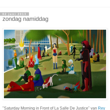
02 juni 2013
zondag namiddag
"Saturday Morning in Front of La Salle De Justice" van
Rey