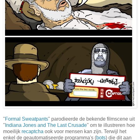
"
Formal Sweatpants
" parodieerde de bekende filmscene uit
"
Indiana Jones and The Last Crusade
" om te illustreren hoe
moeilijk
recaptcha
ook voor mensen kan zijn. Terwijl het
enkel de geautomatiseerde programma's (
bots
) die dit aan