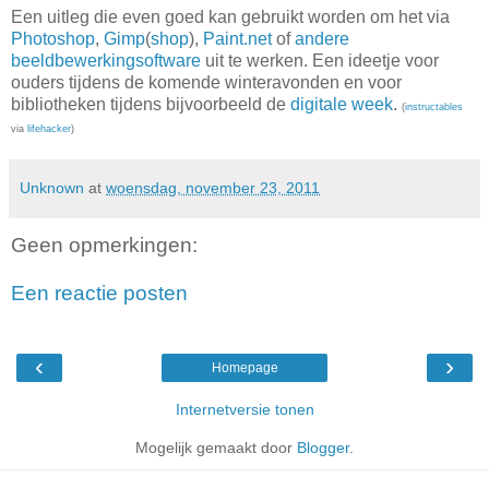
Een uitleg die even goed kan gebruikt worden om het via
Photoshop
,
Gimp
(
shop
),
Paint.net
of
andere
beeldbewerkingsoftware
uit te werken. Een ideetje voor
ouders tijdens de komende winteravonden en voor
bibliotheken tijdens bijvoorbeeld de
digitale week
.
(
instructables
via
lifehacker
)
Unknown
at
woensdag, november 23, 2011
Geen opmerkingen:
Een reactie posten
‹
›
Homepage
Internetversie tonen
Mogelijk gemaakt door
Blogger
.