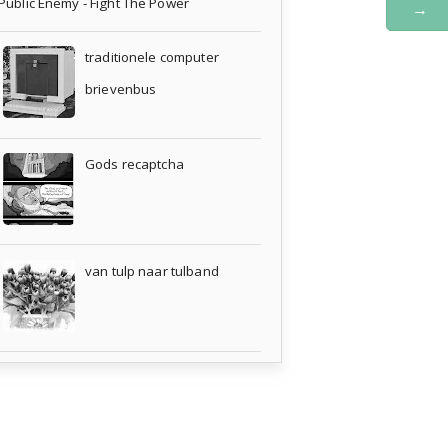
Public Enemy - Fight The Power
→
traditionele computer
brievenbus
Gods recaptcha
van tulp naar tulband