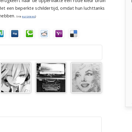
erugkeert naar de oppervlakte een rode kleur bruin
et een beperkte schildertijd, omdat hun luchttanks
 hebben.
(via
euronews
)