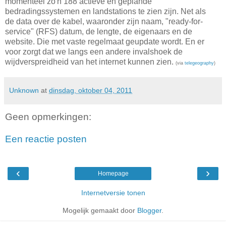
momenteel zo'n 188 actieve en geplande
bedradingssystemen en landstations te zien zijn. Net als
de data over de kabel, waaronder zijn naam, "ready-for-
service" (RFS) datum, de lengte, de eigenaars en de
website. Die met vaste regelmaat geupdate wordt. En er
voor zorgt dat we langs een andere invalshoek de
wijdverspreidheid van het internet kunnen zien.
(via
telegeography
)
Unknown
at
dinsdag, oktober 04, 2011
Geen opmerkingen:
Een reactie posten
‹
›
Homepage
Internetversie tonen
Mogelijk gemaakt door
Blogger
.