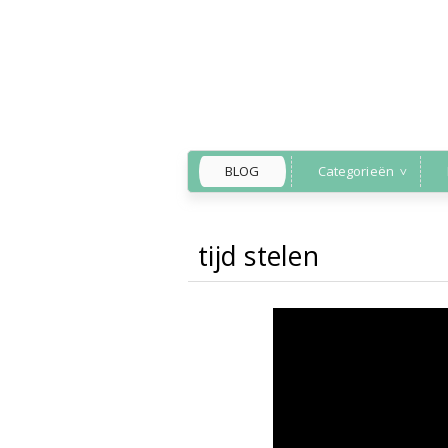
BLOG
Categorieën
tijd stelen
Back to Home
»
kortfil