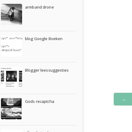
armband drone
blog Google Boeken
Blogger leessuggesties
→
Gods recaptcha