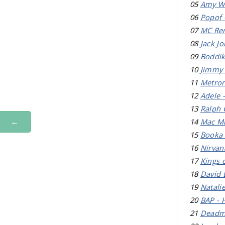
05
Amy Wi
06
Popof 
07
MC Ren
08
Jack J
09
Boddik
10
Jimmy 
11
Metron
12
Adele -
13
Ralph 
←
14
Mac Mi
15
Booka 
16
Nirvan
17
Kings 
18
David 
19
Natali
20
BAP - 
21
Deadm