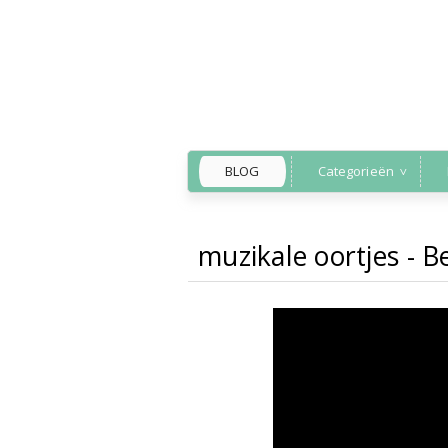
BLOG
Categorieën
muzikale oortjes - Be
Back to Home
»
muz