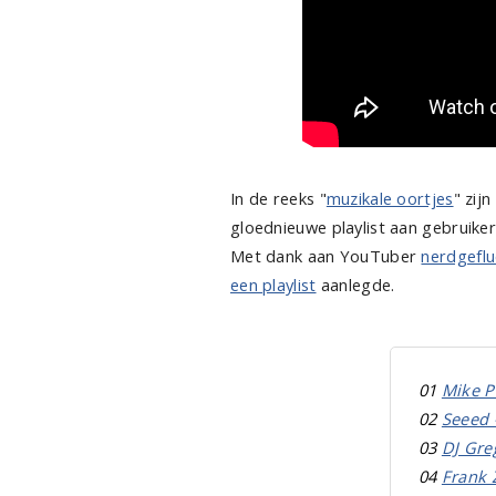
In de reeks "
muzikale oortjes
" zij
gloednieuwe playlist aan gebruike
Met dank aan YouTuber
nerdgeflu
een playlist
aanlegde.
01
Mike P
02
Seeed 
03
DJ Gre
04
Frank 