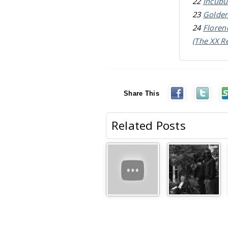
22
Incubu
23
Golden
24
Floren
(The XX R
Share This
Related Posts