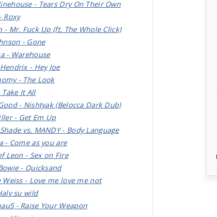
nehouse - Tears Dry On Their Own
- Roxy
 - Mr. Fuck Up (ft. The Whole Click)
ohnson - Gone
a - Warehouse
Hendrix - Hey Joe
omy - The Look
 Take It All
Good - Nishtyak (Belocca Dark Dub)
ller - Get Em Up
Shade vs. MANDY - Body Language
a - Come as you are
of Leon - Sex on Fire
Bowie - Quicksand
e Weiss - Love me love me not
Halv su wild
au5 - Raise Your Weapon