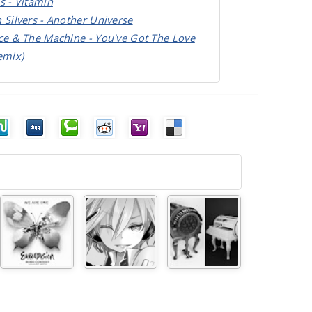
s - Vitamin
 Silvers - Another Universe
ce & The Machine - You've Got The Love
emix)