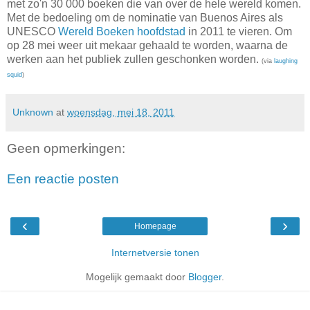
met zo'n 30 000 boeken die van over de hele wereld komen.
Met de bedoeling om de nominatie van Buenos Aires als
UNESCO
Wereld Boeken hoofdstad
in 2011 te vieren. Om
op 28 mei weer uit mekaar gehaald te worden, waarna de
werken aan het publiek zullen geschonken worden.
(via
laughing
squid
)
Unknown
at
woensdag, mei 18, 2011
Geen opmerkingen:
Een reactie posten
‹
›
Homepage
Internetversie tonen
Mogelijk gemaakt door
Blogger
.