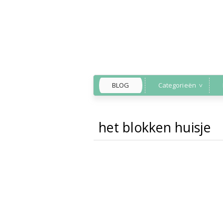
BLOG
Categorieën
het blokken huisje
Back to Home
»