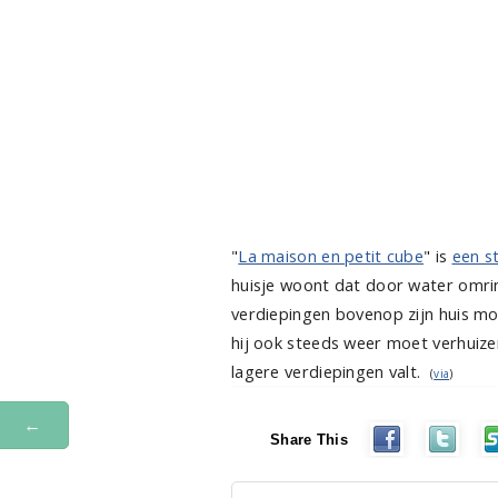
"
La maison en petit cube
" is
een 
huisje woont dat door water omrin
verdiepingen bovenop zijn huis m
hij ook steeds weer moet verhuize
lagere verdiepingen valt.
(
via
)
←
Share This