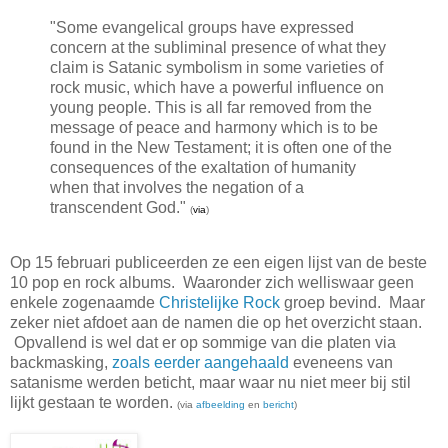
"Some evangelical groups have expressed
concern at the subliminal presence of what they
claim is Satanic symbolism in some varieties of
rock music, which have a powerful influence on
young people. This is all far removed from the
message of peace and harmony which is to be
found in the New Testament; it is often one of the
consequences of the exaltation of humanity
when that involves the negation of a
transcendent God."
(
via
)
Op 15 februari publiceerden ze een eigen lijst van de beste
10 pop en rock albums. Waaronder zich welliswaar geen
enkele zogenaamde
Christelijke Rock
groep bevind. Maar
zeker niet afdoet aan de namen die op het overzicht staan.
Opvallend is wel dat er op sommige van die platen via
backmasking,
zoals eerder aangehaald
eveneens van
satanisme werden beticht, maar waar nu niet meer bij stil
lijkt gestaan te worden.
(
via
afbeelding
en
bericht
)