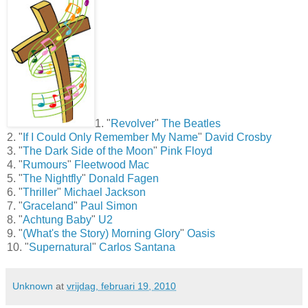
1. "
Revolver
"
The Beatles
2. "
If I Could Only Remember My Name
"
David Crosby
3. "
The Dark Side of the Moon
"
Pink Floyd
4. "
Rumours
"
Fleetwood Mac
5. "
The Nightfly
"
Donald Fagen
6. "
Thriller
"
Michael Jackson
7. "
Graceland
"
Paul Simon
8. "
Achtung Baby
"
U2
9. "
(What's the Story) Morning Glory
"
Oasis
10. "
Supernatural
"
Carlos Santana
Unknown
at
vrijdag, februari 19, 2010