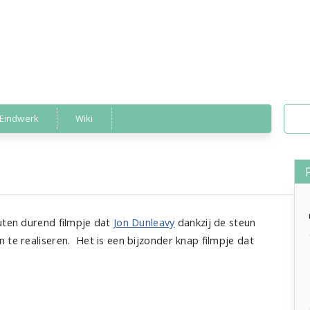
Eindwerk
Wiki
The Technical Hitch
nuten durend filmpje dat
Jon Dunleavy
dankzij de steun
n te realiseren. Het is een bijzonder knap filmpje dat