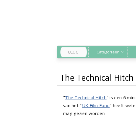
BLOG
Categorieën
The Technical Hitch
Back to Home
kortfilm
»
»
"
The Technical Hitch
" is een 6 mi
van het "
UK Film Fund
" heeft wete
mag gezien worden.