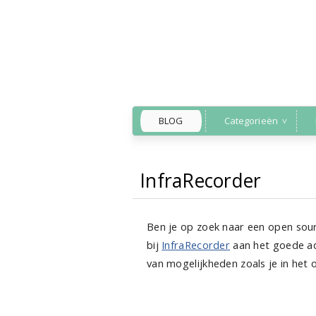
BLOG
Categorieën
InfraRecorder
Back to Home
»
software
»
Ben je op zoek naar een open sou
bij
InfraRecorder
aan het goede adr
van mogelijkheden zoals je in het 