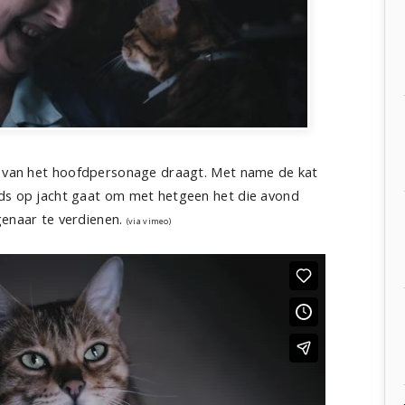
am van het hoofdpersonage draagt. Met name de kat
nds op jacht gaat om met hetgeen het die avond
genaar te verdienen.
(via vimeo)