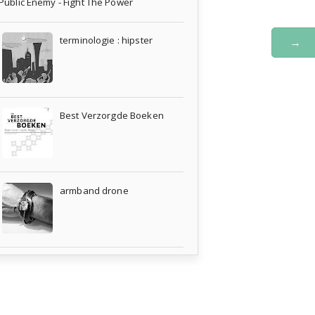
Public Enemy - Fight The Power
terminologie : hipster
→
Best Verzorgde Boeken
armband drone