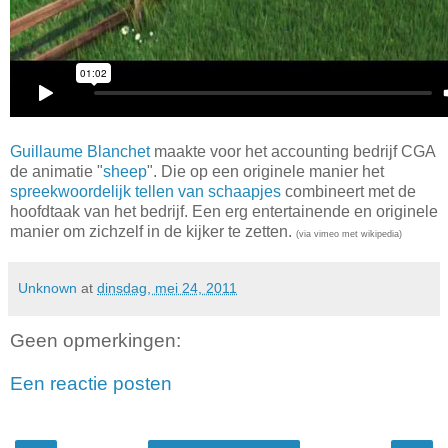
Guillaume Blanchet
maakte voor het accounting bedrijf CGA
de animatie "
sheep
". Die op een originele manier het
spreekwoordelijk tellen van schaapjes
combineert met de
hoofdtaak van het bedrijf. Een erg entertainende en originele
manier om zichzelf in de kijker te zetten.
(via vimeo met wikipedia)
Unknown
at
dinsdag, mei 24, 2011
Geen opmerkingen:
Een reactie posten