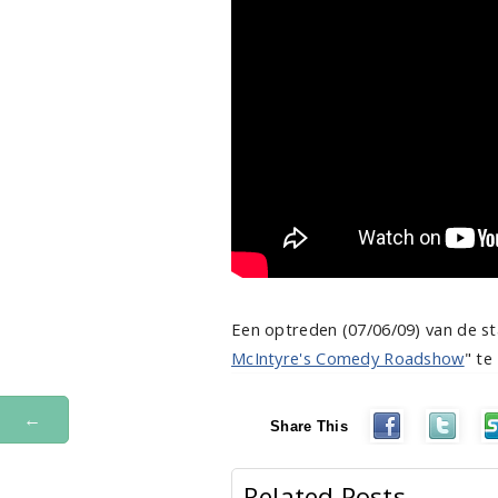
Een optreden (07/06/09) van de 
McIntyre's Comedy Roadshow
" te
←
Share This
Related Posts