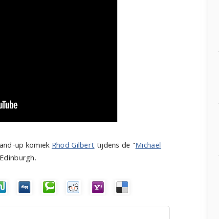
stand-up komiek
Rhod Gilbert
tijdens de "
Michael
 Edinburgh.