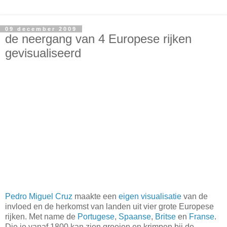
09 december 2009
de neergang van 4 Europese rijken
gevisualiseerd
Pedro Miguel Cruz
maakte een
eigen visualisatie
van de
invloed en de herkomst van landen uit vier grote Europese
rijken. Met name de
Portugese
,
Spaanse
,
Britse
en
Franse
.
Die je vanaf 1800 kan zien groeien en krimpen bij de