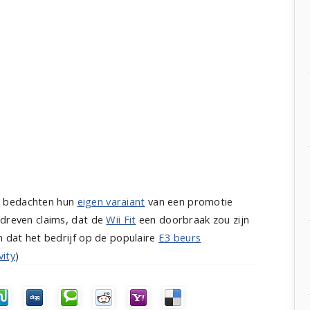
r
bedachten hun
eigen varaiant
van een promotie
rdreven claims, dat de
Wii Fit
een doorbraak zou zijn
n dat het bedrijf op de populaire
E3 beurs
vity
)