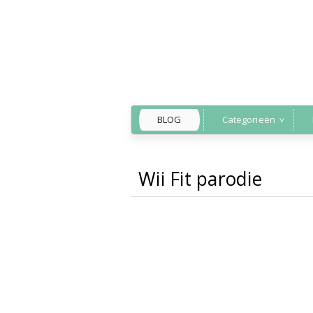
BLOG
Categorieën
Wii Fit parodie
Back to Home
»