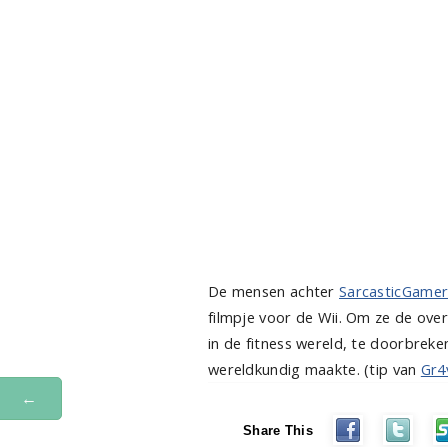
De mensen achter
SarcasticGame
filmpje voor de Wii. Om ze de ove
in de fitness wereld, te doorbreke
wereldkundig maakte. (tip van
Gr4
←
Share This