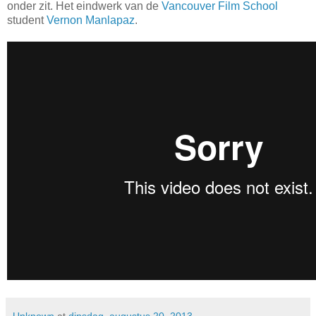
onder zit. Het eindwerk van de
Vancouver Film School
student
Vernon Manlapaz
.