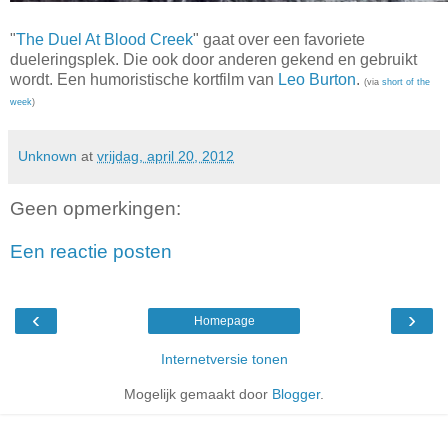
"
The Duel At Blood Creek
" gaat over een favoriete
dueleringsplek. Die ook door anderen gekend en gebruikt
wordt. Een humoristische kortfilm van
Leo Burton
.
(via
short of the
week
)
Unknown
at
vrijdag, april 20, 2012
Geen opmerkingen:
Een reactie posten
‹
›
Homepage
Internetversie tonen
Mogelijk gemaakt door
Blogger
.