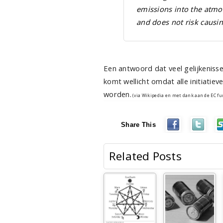
emissions into the atmos
and does not risk causi
Een antwoord dat veel gelijkeniss
komt wellicht omdat alle initiat
worden.
(via Wikipedia en met dank aan de EC fu
Share This
Related Posts