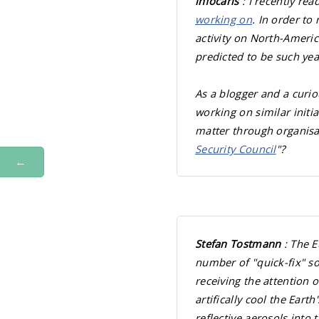
infocaris
: I recently rea
working on
. In order to
activity on North-Americ
predicted to be such yea
As a blogger and a curio
working on similar initi
matter through organisa
Security Council
"?
←
Stefan Tostmann
: The 
number of "quick-fix" so
receiving the attention
artifically cool the Eart
reflective aerosols into 