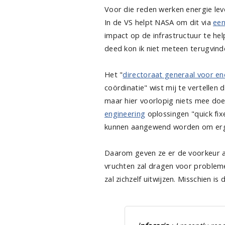
Voor die reden werken energie leve
In de VS helpt NASA om dit via
een
impact op de infrastructuur te hel
deed kon ik niet meteen terugvinde
Het "
directoraat generaal voor en
coördinatie" wist mij te vertellen 
maar hier voorlopig niets mee do
engineering
oplossingen "quick fixe
kunnen aangewend worden om erg
Daarom geven ze er de voorkeur aa
vruchten zal dragen voor problem
zal zichzelf uitwijzen. Misschien i