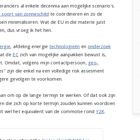
ranciers al enkele decennia aan mogelijke scenario's.
 soort van zonneschild
te coördineren en zo de
pen minimaliseren. Wat de EU in die materie juist
n, dus vroeg ik het hen.
ergie
, afdeling energie
technologieën
en
onderzoek
dat de
EC
zich van mogelijke aanpakken bewust is,
et. Omdat, volgens mijn contactpersoon,
geo-
s" zijn die enkel na een volledige risk assesment
ere gevolgen te voorkomen.
n om op de lange termijn te werken. Of dat ook zijn
en die zich op korte termijn zouden kunnen voordoen
s dit wel het equivalent van de commotie rond
Y2K
.