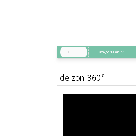
BLOG
Categorieën
de zon 360°
Back to Home
»