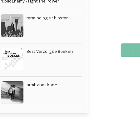
Public Enemy - Fight The Power
terminologie : hipster
→
Best Verzorgde Boeken
armband drone