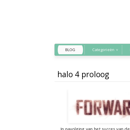
BLOG
Categorieën
halo 4 proloog
Back to Home
»
film
,
g
In navolging van het succes van 