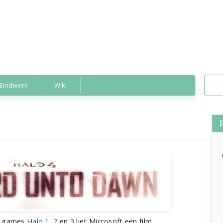
Eindwerk
Wiki
ames
»
halo 4 proloog
de games
Halo 1
,
2
en
3
liet Microsoft een film