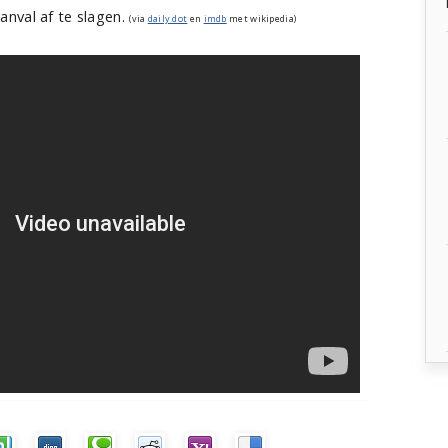
nval af te slagen.
(via
daily dot
en
imdb
met wikipedia)