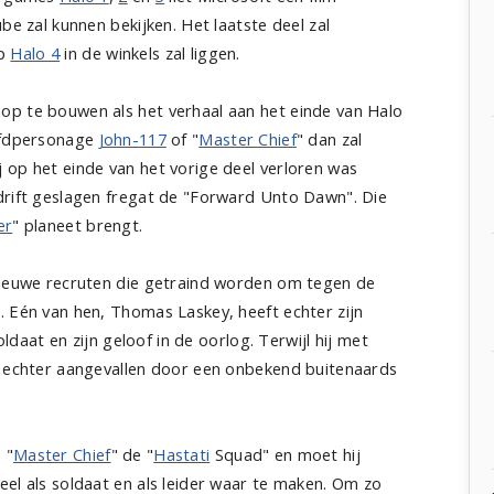
be zal kunnen bekijken. Het laatste deel zal
op
Halo 4
in de winkels zal liggen.
op te bouwen als het verhaal aan het einde van Halo
oofdpersonage
John-117
of "
Master Chief
" dan zal
 op het einde van het vorige deel verloren was
drift geslagen fregat de "Forward Unto Dawn". Die
er
" planeet brengt.
nieuwe recruten die getraind worden om tegen de
. Eén van hen, Thomas Laskey, heeft echter zijn
soldaat en zijn geloof in de oorlog. Terwijl hij met
t echter aangevallen door een onbekend buitenaards
 "
Master Chief
" de "
Hastati
Squad" en moet hij
eel als soldaat en als leider waar te maken. Om zo