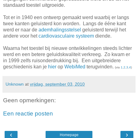
standaard toestel uitgroeide.
Tot er in 1940 een ontwerp gemaakt werd waarbij er langs
twee kanten geluisterd kon worden. Langs de ééne kant
werd er naar de
ademhalingsstelsel
geluisterd terwijl het
andere voor het
cardiovasculaire systeem
diende.
Waarna het toestel bij nieuwe ontwikkelingen steeds lichter
werd en een betere geluidskwaliteit verkreeg. Zo kwam er
in 1999 zelfs ruisonderdrukking bij. Een uitgebreidere
geschiedenis kan je
hier
op
WebiMed
terugvinden.
(
via
1
,
2
,
3
,
4
)
Unknown
at
vrijdag, september 03, 2010
Geen opmerkingen:
Een reactie posten
‹
›
Homepage