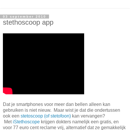
03 september 2010
stethoscoop app
Dat je smartphones voor meer dan bellen alleen kan
gebruiken is niet nieuw. Maar wist je dat die ondertussen
ook een
stetoscoop (of stetofoon)
kan vervangen?
Met
iStethoscope
krijgen dokters namelijk een gratis, en
voor 77 euro cent reclame vrij, alternatief dat ze gemakkelijk