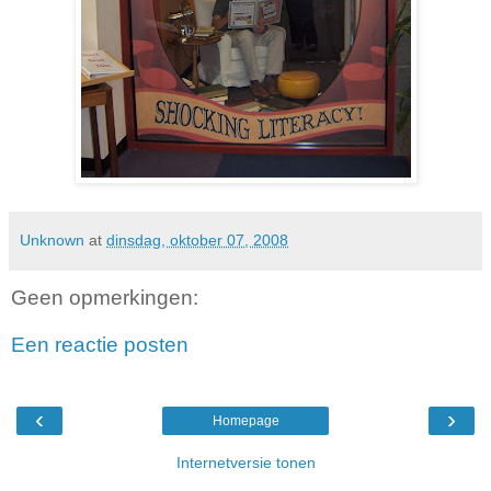
Unknown
at
dinsdag, oktober 07, 2008
Geen opmerkingen:
Een reactie posten
‹
›
Homepage
Internetversie tonen